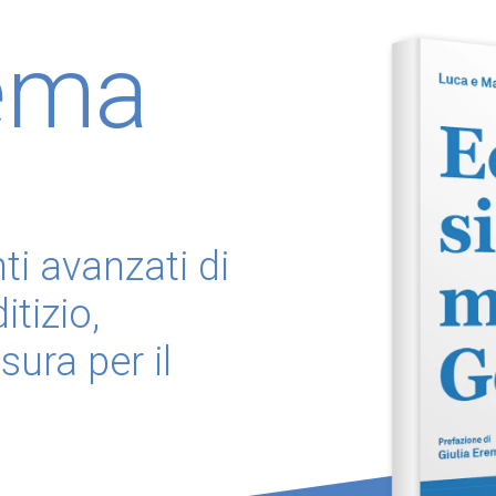
ema
ti avanzati di
tizio,
ura per il