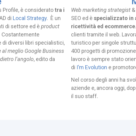
e
Profile, è considerato
tra i
Web marketing strategist
 AD di
Local Strategy
.
È un
SEO ed è
specializzato in 
ti di settore ed è
product
ricettività ed ecommerce
.
Costantemente
clienti tramite il web. Lavor
i diversi libri specialistici,
turistico per singole struttu
e al meglio Google Business
400 progetti di promozione
 dietro l’angolo
, edito da
lavoro è sempre stato orient
di
I’m Evolution
e promotor
Nel corso degli anni ha svo
aziende e, ancora oggi, do
il suo staff.