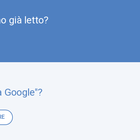
o già letto?
a Google"?
RE