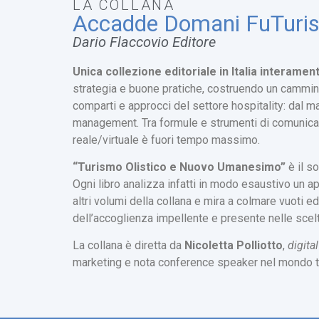
LA COLLANA
Accadde Domani FuTuri
Dario Flaccovio Editore
Unica collezione editoriale in Italia interament
strategia e buone pratiche, costruendo un cammino
comparti e approcci del settore hospitality: dal ma
management. Tra formule e strumenti di comunicazi
reale/virtuale è fuori tempo massimo.
“Turismo Olistico e Nuovo Umanesimo”
è il so
Ogni libro analizza infatti in modo esaustivo un ap
altri volumi della collana e mira a colmare vuoti e
dell’accoglienza impellente e presente nelle scelt
La collana è diretta da
Nicoletta Polliotto
,
digita
marketing e nota conference speaker nel mondo tu